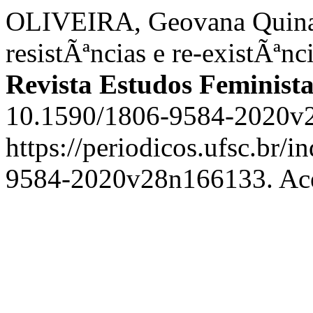
OLIVEIRA, Geovana Quinalh
resistÃªncias e re-existÃªnc
Revista Estudos Feminista
10.1590/1806-9584-2020v2
https://periodicos.ufsc.br/i
9584-2020v28n166133. Ace