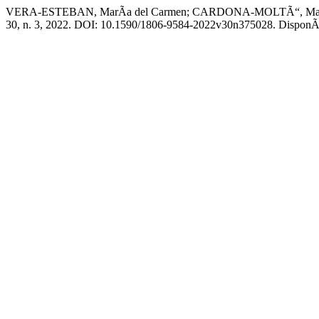
VERA-ESTEBAN, MarÃ­a del Carmen; CARDONA-MOLTÃ“, MarÃ­a Cri
30, n. 3, 2022. DOI: 10.1590/1806-9584-2022v30n375028. DisponÃ­vel 