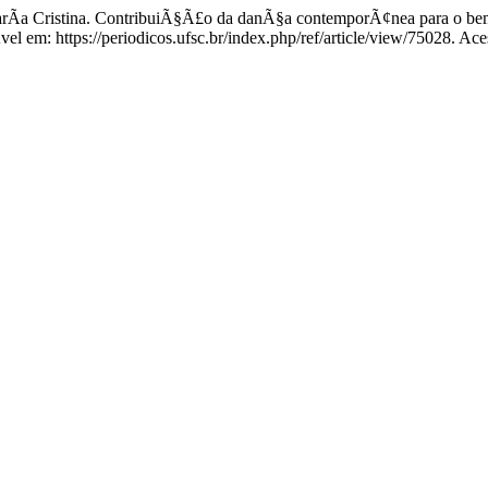
stina. ContribuiÃ§Ã£o da danÃ§a contemporÃ¢nea para o bem-es
em: https://periodicos.ufsc.br/index.php/ref/article/view/75028. Ace