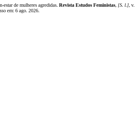
tar de mulheres agredidas.
Revista Estudos Feministas
,
[S. l.]
, v.
sso em: 6 ago. 2026.