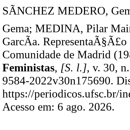
SÃNCHEZ MEDERO, Ge
Gema; MEDINA, Pilar Mai
GarcÃ­a. RepresentaÃ§Ã£o d
Comunidade de Madrid (19
Feministas
,
[S. l.]
, v. 30, 
9584-2022v30n175690. Dis
https://periodicos.ufsc.br/i
Acesso em: 6 ago. 2026.