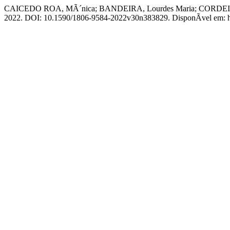
CAICEDO ROA, MÃ´nica; BANDEIRA, Lourdes Maria; CORDEIRO, Ric
2022. DOI: 10.1590/1806-9584-2022v30n383829. DisponÃ­vel em: https