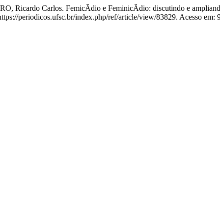
ardo Carlos. FemicÃ­dio e FeminicÃ­dio: discutindo e ampliando
://periodicos.ufsc.br/index.php/ref/article/view/83829. Acesso em: 