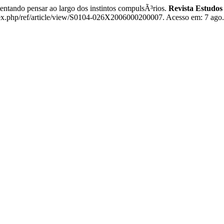
tando pensar ao largo dos instintos compulsÃ³rios.
Revista Estudos
dex.php/ref/article/view/S0104-026X2006000200007. Acesso em: 7 ago.