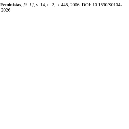
 Feministas
,
[S. l.]
, v. 14, n. 2, p. 445, 2006. DOI: 10.1590/S0104-
 2026.