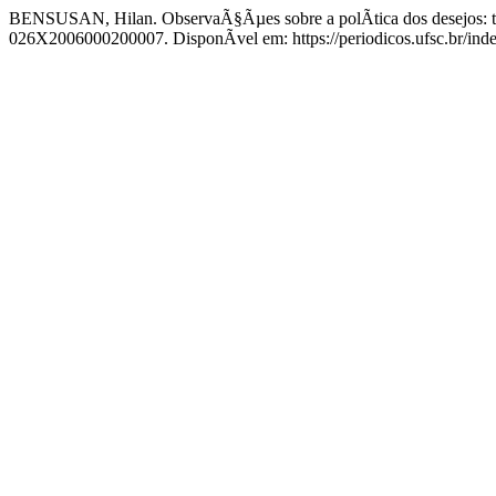
BENSUSAN, Hilan. ObservaÃ§Ãµes sobre a polÃ­tica dos desejos: ten
026X2006000200007. DisponÃ­vel em: https://periodicos.ufsc.br/in