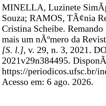
MINELLA, Luzinete SimÃµ
Souza; RAMOS, TÃ¢nia Reg
Cristina Scheibe. Remando
mais um nÃºmero da Revist
[S. l.]
, v. 29, n. 3, 2021. 
2021v29n384495. DisponÃ­
https://periodicos.ufsc.br/i
Acesso em: 6 ago. 2026.