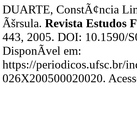
DUARTE, ConstÃ¢ncia Lima
Ãšrsula.
Revista Estudos F
443, 2005. DOI: 10.1590
DisponÃ­vel em:
https://periodicos.ufsc.br/i
026X200500020020. Acesso