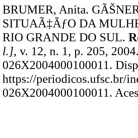
BRUMER, Anita. GÃŠNE
SITUAÃ‡ÃƒO DA MULH
RIO GRANDE DO SUL.
R
l.]
, v. 12, n. 1, p. 205, 20
026X2004000100011. Disp
https://periodicos.ufsc.br/i
026X2004000100011. Acess