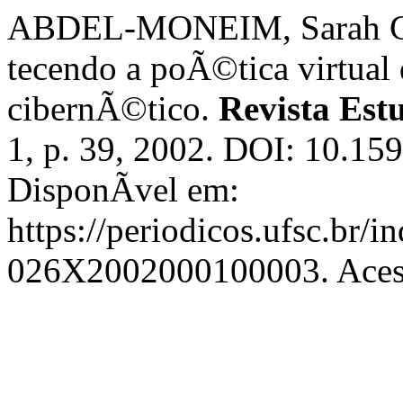
ABDEL-MONEIM, Sarah Grus
tecendo a poÃ©tica virtual 
cibernÃ©tico.
Revista Est
1, p. 39, 2002. DOI: 10.
DisponÃ­vel em:
https://periodicos.ufsc.br/i
026X2002000100003. Acess