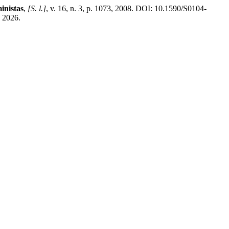
inistas
,
[S. l.]
, v. 16, n. 3, p. 1073, 2008. DOI: 10.1590/S0104-
 2026.