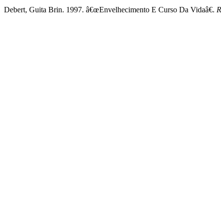
Debert, Guita Brin. 1997. â€œEnvelhecimento E Curso Da Vidaâ€.
R