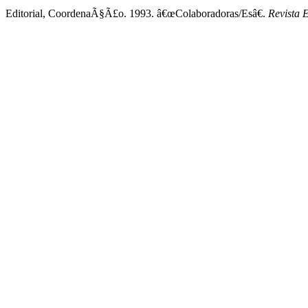
Editorial, CoordenaÃ§Ã£o. 1993. â€œColaboradoras/Esâ€.
Revista 