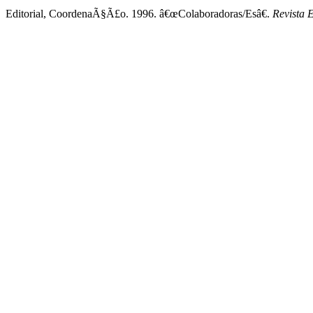
Editorial, CoordenaÃ§Ã£o. 1996. â€œColaboradoras/Esâ€.
Revista 