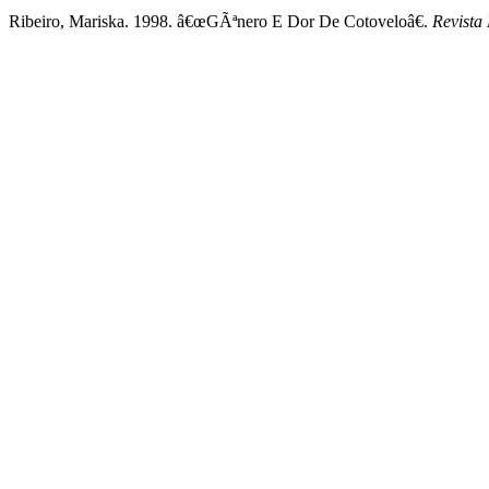
Ribeiro, Mariska. 1998. â€œGÃªnero E Dor De Cotoveloâ€.
Revista