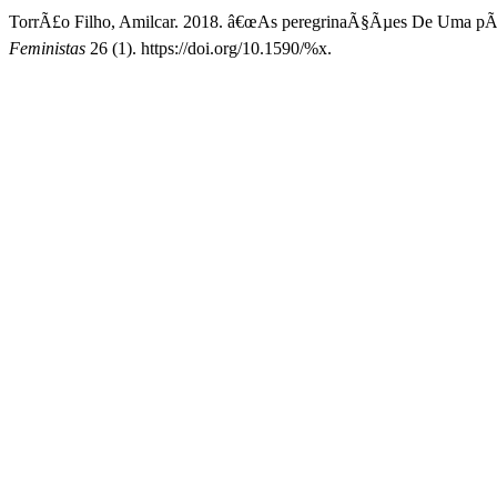
TorrÃ£o Filho, Amilcar. 2018. â€œAs peregrinaÃ§Ãµes De Uma pÃ¡r
Feministas
26 (1). https://doi.org/10.1590/%x.