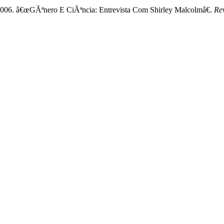
a. 2006. â€œGÃªnero E CiÃªncia: Entrevista Com Shirley Malcolmâ€.
Rev