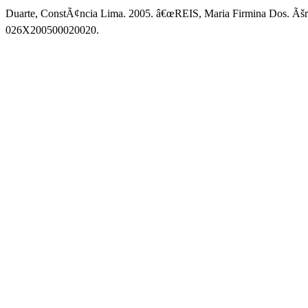
Duarte, ConstÃ¢ncia Lima. 2005. â€œREIS, Maria Firmina Dos. Ãšrs
026X200500020020.