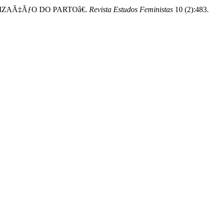
NIZAÃ‡ÃƒO DO PARTOâ€.
Revista Estudos Feministas
10 (2):483.