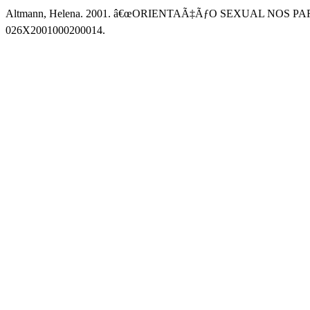
Altmann, Helena. 2001. â€œORIENTAÃ‡ÃƒO SEXUAL NOS
026X2001000200014.