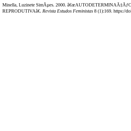
Minella, Luzinete SimÃµes. 2000. â€œAUTODETERMINAÃ
REPRODUTIVAâ€.
Revista Estudos Feministas
8 (1):169. https://d