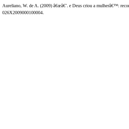
Aureliano, W. de A. (2009) â€œâ€˜. e Deus criou a mulherâ€™: reco
026X2009000100004.