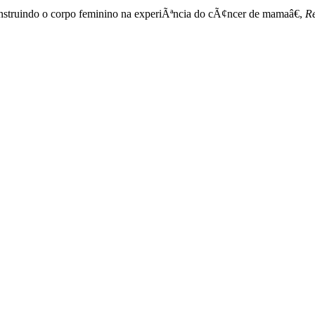
nstruindo o corpo feminino na experiÃªncia do cÃ¢ncer de mamaâ€,
Re