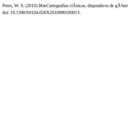
Peres, W. S. (2010) â€œCartografias clÃ­nicas, dispositivos de gÃªn
doi: 10.1590/S0104-026X2010000100013.