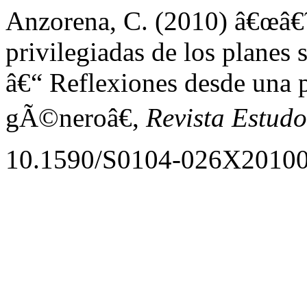
Anzorena, C. (2010) â€œâ€
privilegiadas de los planes 
â€“ Reflexiones desde una p
gÃ©neroâ€,
Revista Estudo
10.1590/S0104-026X2010