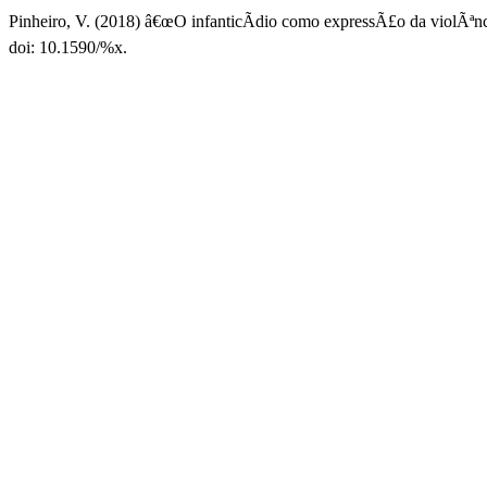
Pinheiro, V. (2018) â€œO infanticÃ­dio como expressÃ£o da violÃª
doi: 10.1590/%x.