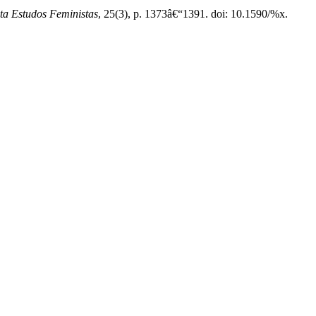
ta Estudos Feministas
, 25(3), p. 1373â€“1391. doi: 10.1590/%x.