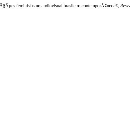
aÃ§Ãµes feministas no audiovisual brasileiro contemporÃ¢neoâ€,
Revis