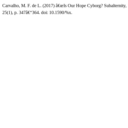
Carvalho, M. F. de L. (2017) â€œIs Our Hope Cyborg? Subalternity, 
25(1), p. 347â€“364. doi: 10.1590/%x.