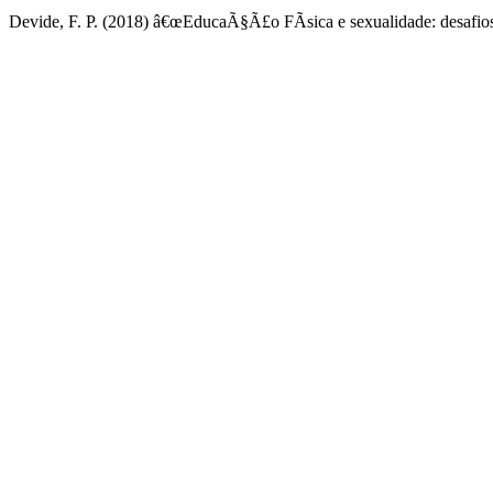
Devide, F. P. (2018) â€œEducaÃ§Ã£o FÃ­sica e sexualidade: desafios