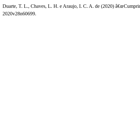
Duarte, T. L., Chaves, L. H. e Araujo, I. C. A. de (2020) â€œCumpri
2020v28n60699.