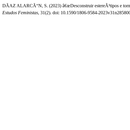
DÃAZ ALARCÃ“N, S. (2023) â€œDesconstruir estereÃ³tipos e torna
Estudos Feministas
, 31(2). doi: 10.1590/1806-9584-2023v31n28580