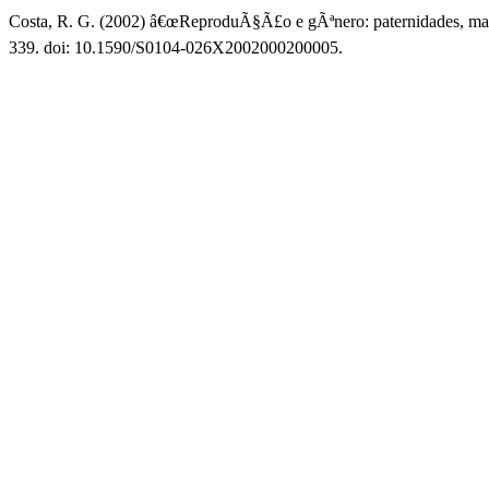
Costa, R. G. (2002) â€œReproduÃ§Ã£o e gÃªnero: paternidades, mas
339. doi: 10.1590/S0104-026X2002000200005.