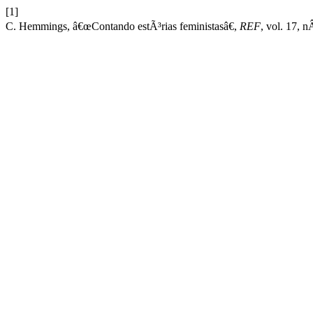
[1]
C. Hemmings, â€œContando estÃ³rias feministasâ€,
REF
, vol. 17, n