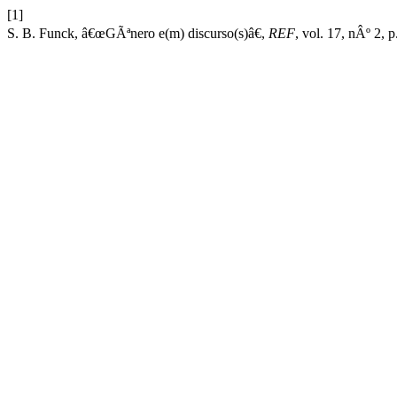
[1]
S. B. Funck, â€œGÃªnero e(m) discurso(s)â€,
REF
, vol. 17, nÂº 2, p