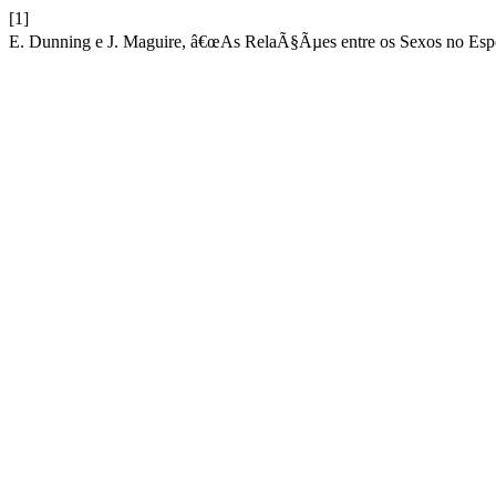
[1]
E. Dunning e J. Maguire, â€œAs RelaÃ§Ãµes entre os Sexos no Espo