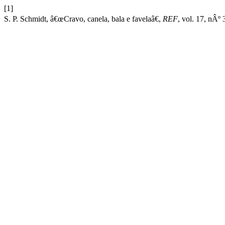
[1]
S. P. Schmidt, â€œCravo, canela, bala e favelaâ€,
REF
, vol. 17, nÂº 