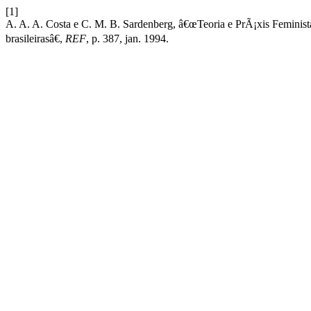
[1]
A. A. A. Costa e C. M. B. Sardenberg, â€œTeoria e PrÃ¡xis Feminist
brasileirasâ€,
REF
, p. 387, jan. 1994.