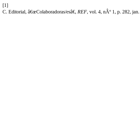
[1]
C. Editorial, â€œColaboradoras/esâ€,
REF
, vol. 4, nÂº 1, p. 282, jan