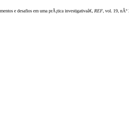
amentos e desafios em uma prÃ¡tica investigativaâ€,
REF
, vol. 19, nÂº