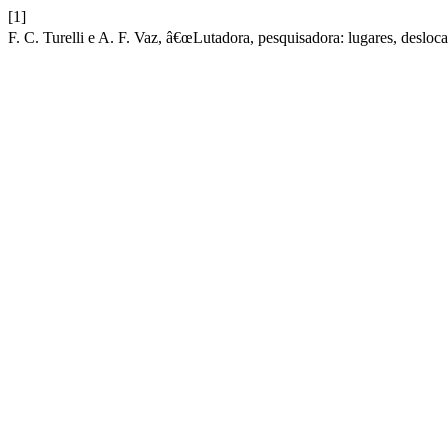
[1]
F. C. Turelli e A. F. Vaz, â€œLutadora, pesquisadora: lugares, desloc