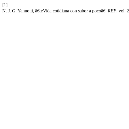
[1]
N. J. G. Yannotti, â€œVida cotidiana con sabor a pocoâ€,
REF
, vol.