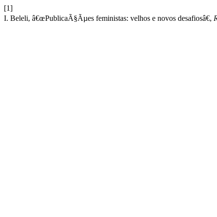
[1]
I. Beleli, â€œPublicaÃ§Ãµes feministas: velhos e novos desafiosâ€,