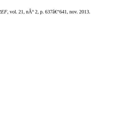
REF
, vol. 21, nÂº 2, p. 637â€“641, nov. 2013.