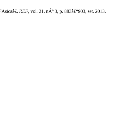
FÃ­sicaâ€,
REF
, vol. 21, nÂº 3, p. 883â€“903, set. 2013.