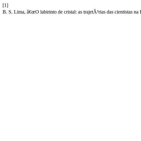
[1]
B. S. Lima, â€œO labirinto de cristal: as trajetÃ³rias das cientistas na 