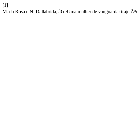
[1]
M. da Rosa e N. Dallabrida, â€œUma mulher de vanguarda: trajetÃ³ri