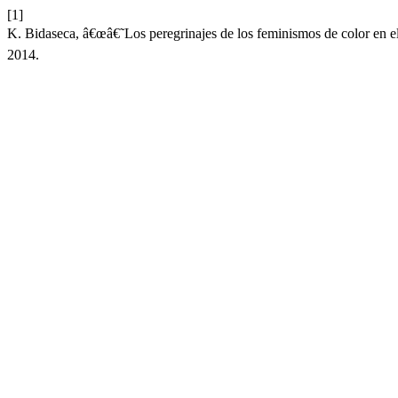
[1]
K. Bidaseca, â€œâ€˜Los peregrinajes de los feminismos de color en
2014.