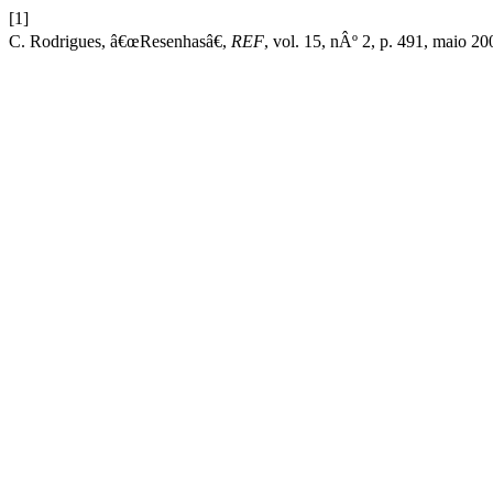
[1]
C. Rodrigues, â€œResenhasâ€,
REF
, vol. 15, nÂº 2, p. 491, maio 20