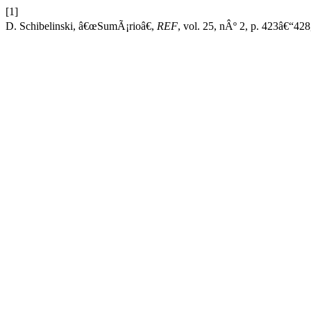
[1]
D. Schibelinski, â€œSumÃ¡rioâ€,
REF
, vol. 25, nÂº 2, p. 423â€“42