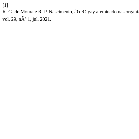
[1]
R. G. de Moura e R. P. Nascimento, â€œO gay afeminado nas organ
vol. 29, nÂº 1, jul. 2021.