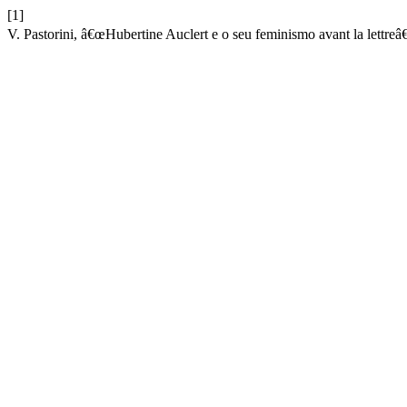
[1]
V. Pastorini, â€œHubertine Auclert e o seu feminismo avant la lettreâ€