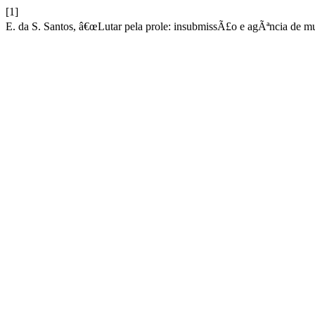
[1]
E. da S. Santos, â€œLutar pela prole: insubmissÃ£o e agÃªncia de mu