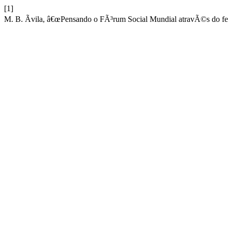
[1]
M. B. Ãvila, â€œPensando o FÃ³rum Social Mundial atravÃ©s do f