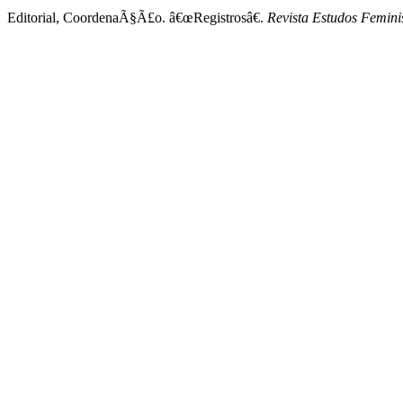
Editorial, CoordenaÃ§Ã£o. â€œRegistrosâ€.
Revista Estudos Femini