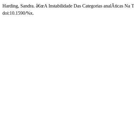
Harding, Sandra. â€œA Instabilidade Das Categorias analÃ­ticas Na T
doi:10.1590/%x.